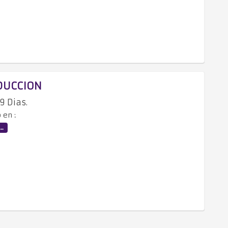
DUCCION
9 Dias.
 en :
..