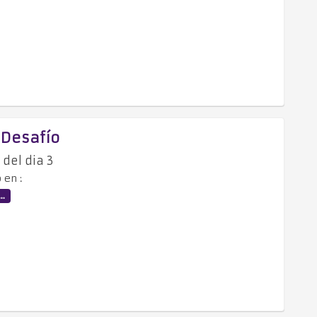
- Desafío
 del dia 3
 en :
..