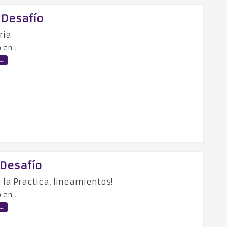
- Desafío
ria
 en :
..
- Desafío
e la Practica, lineamientos!
 en :
..