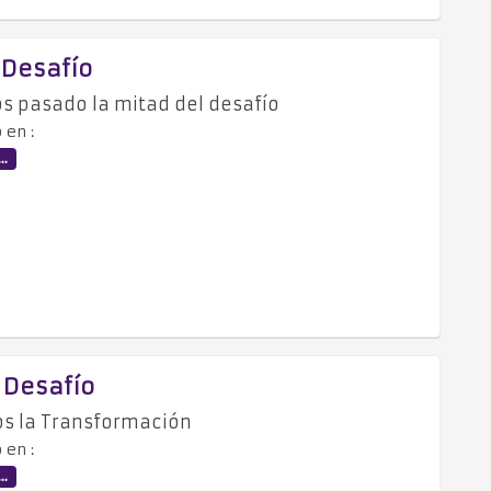
- Desafío
s pasado la mitad del desafío
 en :
..
- Desafío
s la Transformación
 en :
..