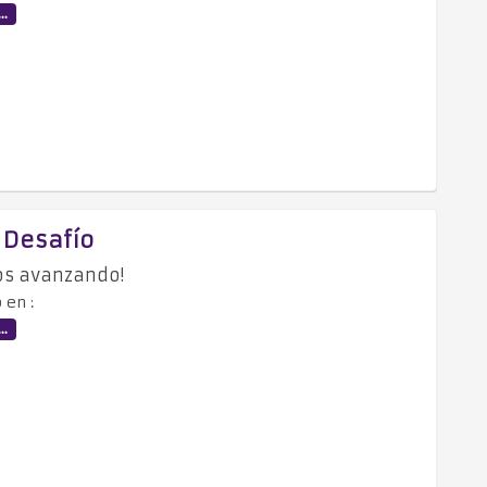
..
- Desafío
s avanzando!
 en :
..