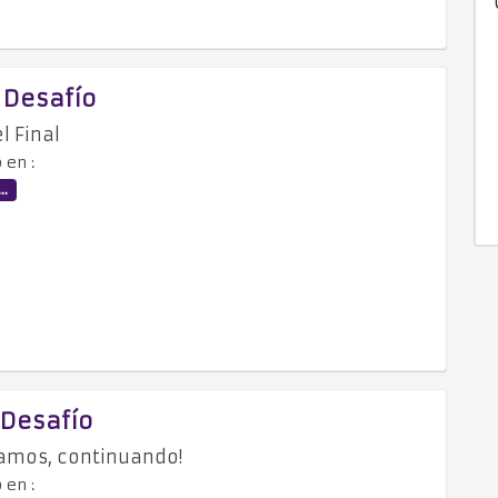
- Desafío
l Final
 en :
..
- Desafío
amos, continuando!
 en :